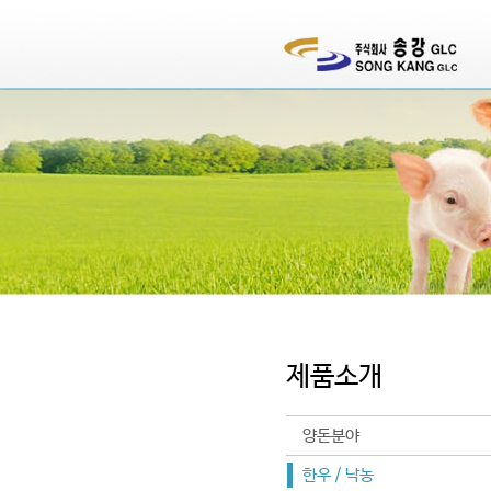
제품소개
양돈분야
한우 / 낙농